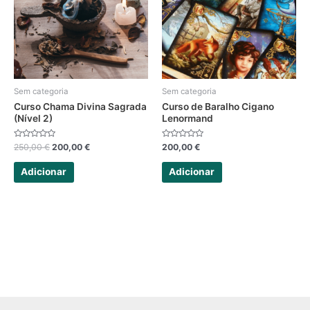
Sem categoria
Sem categoria
Curso Chama Divina Sagrada
Curso de Baralho Cigano
(Nível 2)
Lenormand
Avaliação
Avaliação
250,00
€
200,00
€
200,00
€
0
0
de
de
5
5
Adicionar
Adicionar