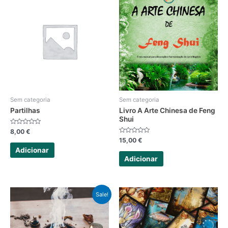
Sem categoria
Sem categoria
Partilhas
Livro A Arte Chinesa de Feng
Shui
Avaliação
8,00
€
0
Avaliação
15,00
€
de
0
5
Adicionar
de
5
Adicionar
Sale!