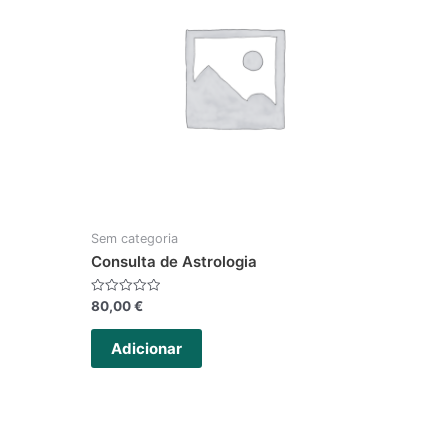
Sem categoria
Consulta de Astrologia
Avaliação
80,00
€
0
de
5
Adicionar