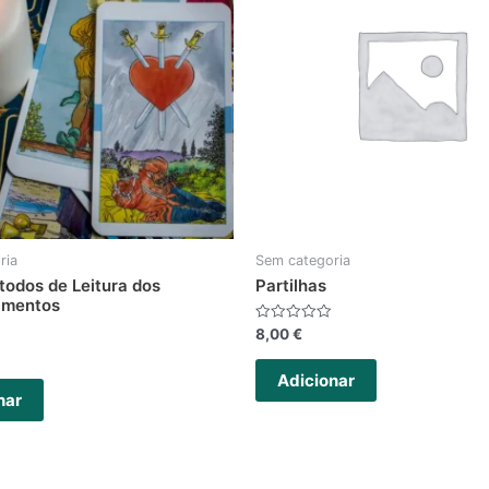
ria
Sem categoria
odos de Leitura dos
Partilhas
amentos
Avaliação
8,00
€
0
de
5
Adicionar
nar