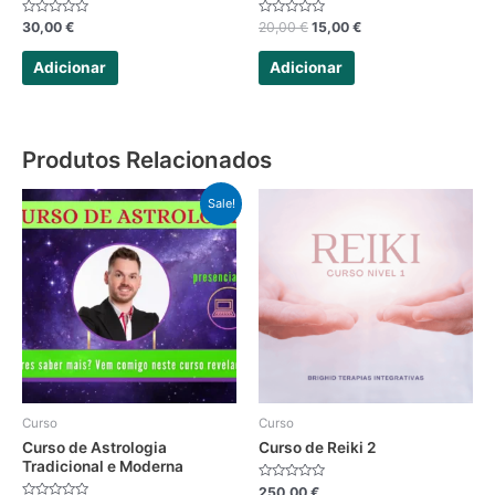
Avaliação
Avaliação
30,00
€
20,00
€
15,00
€
0
0
de
de
5
5
Adicionar
Adicionar
Produtos Relacionados
Sale!
Curso
Curso
Curso de Astrologia
Curso de Reiki 2
Tradicional e Moderna
Avaliação
250,00
€