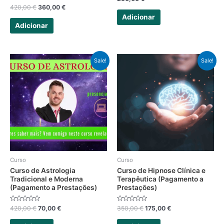
0
Avaliação
420,00
€
360,00
€
de
0
5
Adicionar
de
5
Adicionar
Sale!
Sale!
Curso
Curso
Curso de Astrologia
Curso de Hipnose Clínica e
Tradicional e Moderna
Terapêutica (Pagamento a
(Pagamento a Prestações)
Prestações)
Avaliação
Avaliação
420,00
€
70,00
€
350,00
€
175,00
€
0
0
de
de
5
5