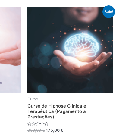
Sale!
Curso
Curso de Hipnose Clínica e
Terapêutica (Pagamento a
Prestações)
Avaliação
350,00
€
175,00
€
0