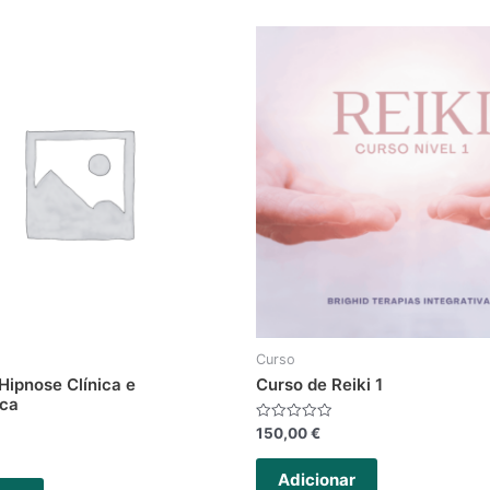
Curso
Hipnose Clínica e
Curso de Reiki 1
ica
Avaliação
150,00
€
0
de
5
Adicionar