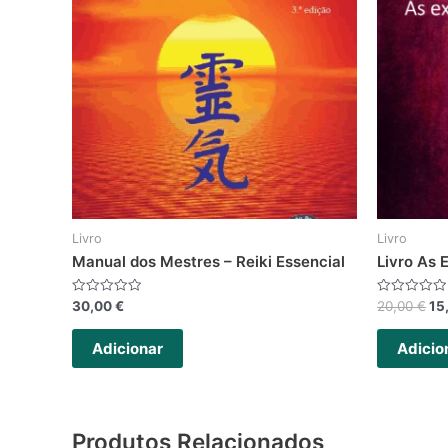
Livro
Livro
Manual dos Mestres – Reiki Essencial
Livro As 
Avaliação
Avaliação
30,00
€
20,00
€
15
0
0
de
de
5
5
Adicionar
Adicio
Produtos Relacionados