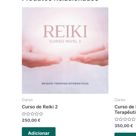
Curso
Curso
Curso de Reiki 2
Curso de 
Terapêut
Avaliação
250,00
€
0
Avaliação
350,00
€
de
0
5
de
Adicionar
5