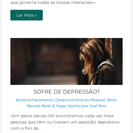
que governa todas as nossas interações.»
Ler Mais »
SOFRE DE DEPRESSÃO?
Autoconhecimento
,
Desenvolvimento Pessoal
,
Reiki
,
Revista Reiki & Yoga
/ escrito por
Joel Reis
«Em pleno século XXI encontramos cada vez mais
pessoas que têm ou tiveram um episódio depressivo
com o fim de…