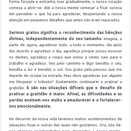
forma forçada e estranha, mas gradualmente, o nosso coração
começa a abrir-se. Até a nossa mente começar a ficar curiosa
em perceber o que há para agradecer, despertando a nossa
atenção em pequenos detalhes que antes não eram reparados.
Sermos gratos significa o reconhecimento das bênçãos
divinas, independentemente do seu tamanho
. Imagina, a
partir de agora, agradecer tudo, a todo o momento, dia após
dia. Acordo e agradeço o dia, agradeço porque posso escovar
os dentes, agradeço a roupa que estou a vestir, saio para o
trabalho e agradeço. Vou pelo caminho e digo bendito o céu,
bendita a luz e bendito o sol. Sou grato pela pessoa que me
impede de circular na estrada. Mas devo agradecer por alguém
me bloquear o trânsito? Exatamente, continuarei a praticar a
gratidão.
E são nas situações difíceis que o desafio de
praticar a gratidão é maior. Afinal, as dificuldades e as
perdas ensinam-nos muito a amadurecer e a fortalecer-
nos emocionalmente.
No decorrer da nossa vida teremos muitos acontecimentos de
situações boas e outras das quais não gostamos. Ora, isto dá-
nos imensas oportunidades para despertar a nossa mente-