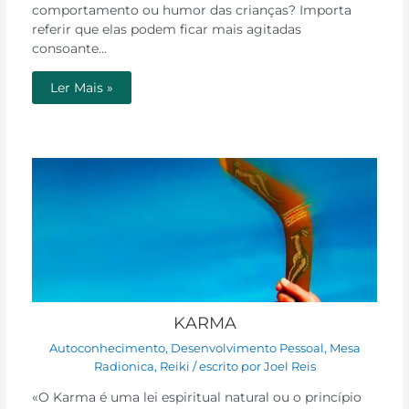
comportamento ou humor das crianças? Importa
referir que elas podem ficar mais agitadas
consoante…
Ler Mais »
KARMA
Autoconhecimento
,
Desenvolvimento Pessoal
,
Mesa
Radionica
,
Reiki
/ escrito por
Joel Reis
«O Karma é uma lei espiritual natural ou o princípio