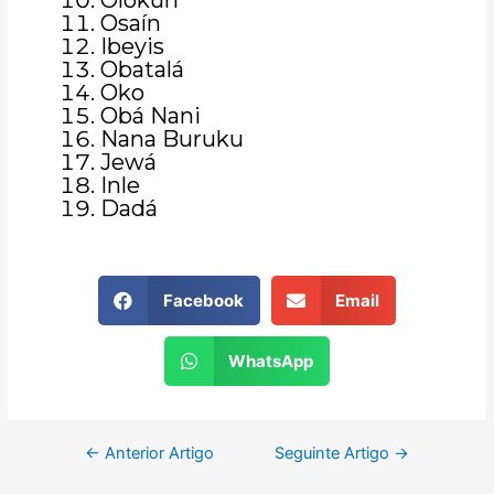
Olokun
Osaín
Ibeyis
Obatalá
Oko
Obá Nani
Nana Buruku
Jewá
Inle
Dadá
Facebook
Email
WhatsApp
←
Anterior Artigo
Seguinte Artigo
→