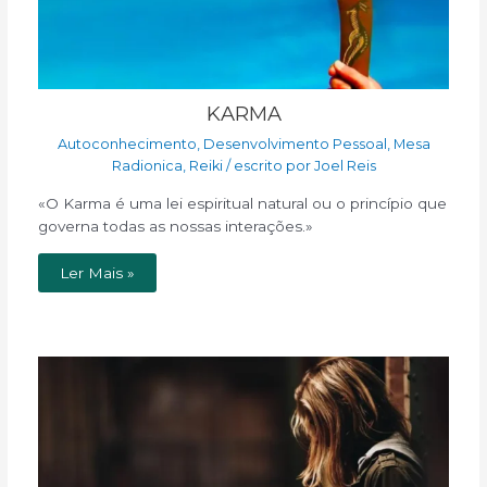
KARMA
Autoconhecimento
,
Desenvolvimento Pessoal
,
Mesa
Radionica
,
Reiki
/ escrito por
Joel Reis
«O Karma é uma lei espiritual natural ou o princípio que
governa todas as nossas interações.»
Ler Mais »