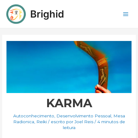
Brighid
KARMA
Autoconhecimento
,
Desenvolvimento Pessoal
,
Mesa
Radionica
,
Reiki
/ escrito por
Joel Reis
/
4 minutos de
leitura