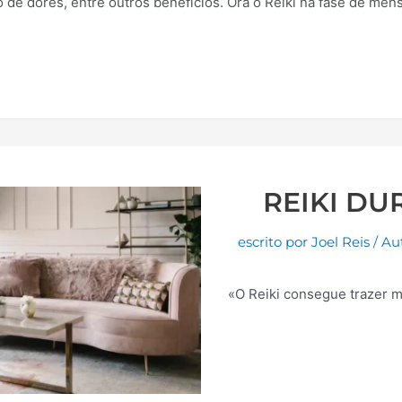
 de dores, entre outros benefícios. Ora o Reiki na fase de men
REIKI DU
escrito por
Joel Reis
/
Au
«O Reiki consegue trazer m