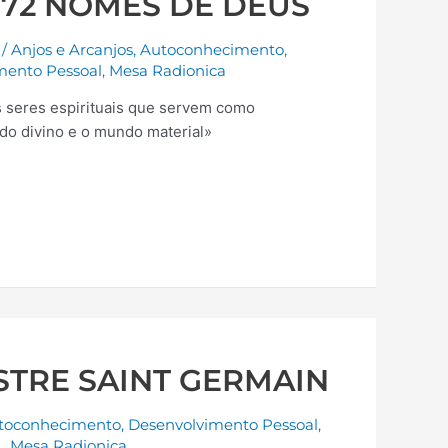
 72 NOMES DE DEUS
/
Anjos e Arcanjos
,
Autoconhecimento
,
mento Pessoal
,
Mesa Radionica
s seres espirituais que servem como
do divino e o mundo material»
STRE SAINT GERMAIN
toconhecimento
,
Desenvolvimento Pessoal
,
Mesa Radionica