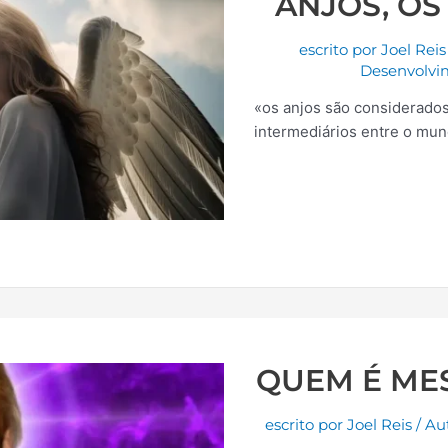
ANJOS, OS
escrito por
Joel Reis
Desenvolvi
«os anjos são considerado
intermediários entre o mun
QUEM É ME
escrito por
Joel Reis
/
Au