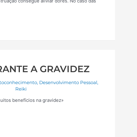
struação consegue aliviar dores. No caso das
RANTE A GRAVIDEZ
toconhecimento
,
Desenvolvimento Pessoal
,
Reiki
uitos benefícios na gravidez»