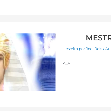
MESTR
escrito por
Joel Reis
/
Au
«…»