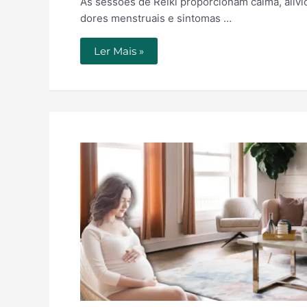
As sessões de Reiki proporcionam calma, alívio
dores menstruais e sintomas …
Ler Mais »