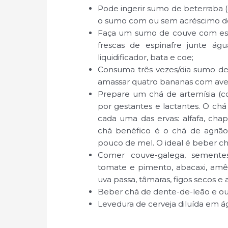
Pode ingerir sumo de beterraba 
o sumo com ou sem acréscimo d
Faça um sumo de couve com espin
frescas de espinafre junte águ
liquidificador, bata e coe;
Consuma três vezes/dia sumo de
amassar quatro bananas com avei
Prepare um chá de artemísia (c
por gestantes e lactantes. O c
cada uma das ervas: alfafa, chap
chá benéfico é o chá de agrião
pouco de mel. O ideal é beber c
Comer couve-galega, sementes d
tomate e pimento, abacaxi, amên
uva passa, tâmaras, figos secos e
Beber chá de dente-de-leão e ou 
Levedura de cerveja diluída em á