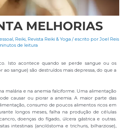
INTA MELHORIAS
essoal
,
Reiki
,
Revista Reiki & Yoga
/ escrito por
Joel Reis
minutos de leitura
raco. Isto acontece quando se perde sangue ou os
r ao sangue) são destruídos mais depressa, do que a
na malária e na anemia falciforme. Uma alimentação
ode causar ou piorar a anemia. A maior parte das
alimentação, consumo de poucos alimentos ricos em
durante longos meses, falha na produção de células
ncro, doenças do fígado, úlcera gástrica e outras.
 intestinais (ancilóstoma e trichuris, bilharziose),