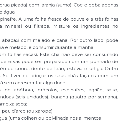
(crua picada) com laranja (sumo). Coe e beba apenas
e água;
afre. A uma folha fresca de couve e a três folhas
a mineral ou filtrada. Misture os ingredientes no
 abacaxi com melado e cana. Por outro lado, pode
a e melado, e consumir durante a manhã;
om folhas secas). Este chá não deve ser consumido
há de ervas pode ser preparado com um punhado de
éu-de-couro, dente-de-leão, estévia e urtiga. Outro
. Se tiver de adoçar os seus chás faça-os com um
há sem acrescentar algo doce;
e abóbora, brócolos, espinafres, agrião, salsa,
doas (seis unidades), banana (quatro por semana),
 ameixa seca;
pau d’arco (ou xarope);
gua (uma colher) ou polvilhada nos alimentos.