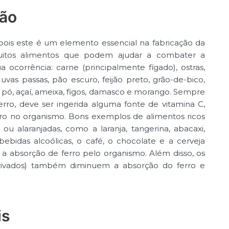
ção
 pois este é um elemento essencial na fabricação da
itos alimentos que podem ajudar a combater a
a ocorrência: carne (principalmente fígado), ostras,
, uvas passas, pão escuro, feijão preto, grão-de-bico,
em pó, açaí, ameixa, figos, damasco e morango. Sempre
rro, deve ser ingerida alguma fonte de vitamina C,
erro no organismo. Bons exemplos de alimentos ricos
ou alaranjadas, como a laranja, tangerina, abacaxi,
ebidas alcoólicas, o café, o chocolate e a cerveja
 a absorção de ferro pelo organismo. Além disso, os
derivados) também diminuem a absorção do ferro e
is