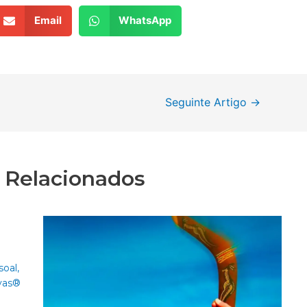
Email
WhatsApp
Seguinte Artigo
→
s Relacionados
soal
,
ivas®