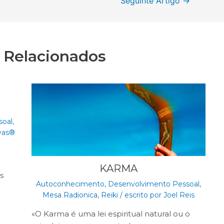
Seguinte Artigo
→
s Relacionados
soal
,
ivas®
?
KARMA
s
Autoconhecimento
,
Desenvolvimento Pessoal
,
Mesa Radionica
,
Reiki
/ escrito por
Joel Reis
«O Karma é uma lei espiritual natural ou o