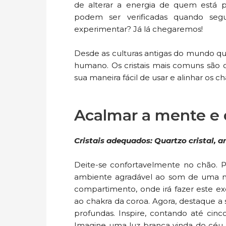
de alterar a energia de quem está por
podem ser verificadas quando seg
experimentar? Já lá chegaremos!
Desde as culturas antigas do mundo que 
humano. Os cristais mais comuns são o
sua maneira fácil de usar e alinhar os ch
Acalmar a mente e
Cristais adequados: Quartzo cristal, a
Deite-se confortavelmente no chão. P
ambiente agradável ao som de uma mú
compartimento, onde irá fazer este exe
ao chakra da coroa. Agora, destaque a 
profundas. Inspire, contando até ci
Imagine uma luz branca vinda do céu q