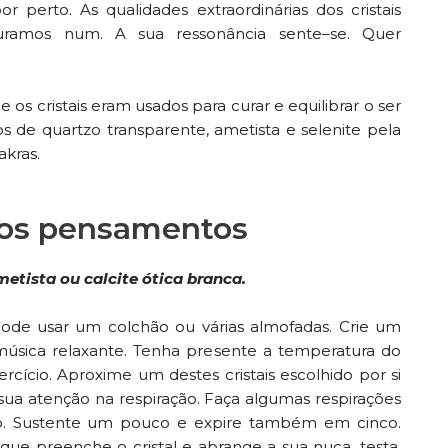
 perto. As qualidades extraordinárias dos cristais
uramos num. A sua ressonância sente–se. Quer
os cristais eram usados para curar e equilibrar o ser
s de quartzo transparente, ametista e selenite pela
akras.
 os pensamentos
metista ou calcite ótica branca.
ode usar um colchão ou várias almofadas. Crie um
sica relaxante. Tenha presente a temperatura do
rcício. Aproxime um destes cristais escolhido por si
sua atenção na respiração. Faça algumas respirações
nco. Sustente um pouco e expire também em cinco.
ue preenche o cristal e abrange a sua nuca, testa,