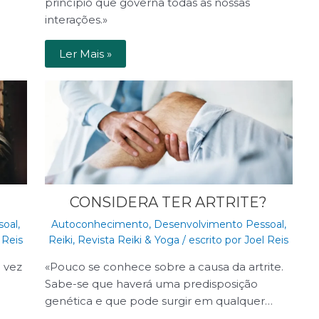
princípio que governa todas as nossas
interações.»
Ler Mais »
CONSIDERA TER ARTRITE?
soal
,
Autoconhecimento
,
Desenvolvimento Pessoal
,
 Reis
Reiki
,
Revista Reiki & Yoga
/ escrito por
Joel Reis
 vez
«Pouco se conhece sobre a causa da artrite.
Sabe-se que haverá uma predisposição
genética e que pode surgir em qualquer…