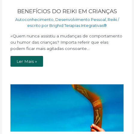
BENEFÍCIOS DO REIKI EM CRIANÇAS
Autoconhecimento
,
Desenvolvimento Pessoal
,
Reiki
/
escrito por
Brighid Terapias Integrativas®
«Quem nunca assistiu a mudanças de comportamento
ou humor das crianças? Importa referir que elas
podem ficar mais agitadas consoante…
Ler Mais »