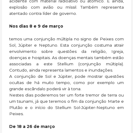
acidente com material radioativo ou atômico. E ainda,
explosão com avião ou míssil. Também representa
atentado contra líder de governo.
Nos dias 8 e 9 de março
temos uma conjunção múltipla no signo de Peixes com
Sol, Júpiter e Neptuno. Esta conjunção costuma atrair
envolvimento sobre questões da religião, Igreja,
doenças e hospitais. As doenças mentais também estão
associadas a este Stellium (conjunção múltipla).
Contudo, ainda representa lamentos e inundações.
A conjunção de Sol e Júpiter, pode mostrar questões
ocultas de há muito tempo, como por exemplo um
grande escândalo poderá vir à tona.
Nestes dias poderemos ter um forte tremor de terra ou
um tsunami, já que teremos o fim da conjunção Marte e
Plutão e o início do Stellium Sol-Júpiter-Neptuno em
Peixes.
De 18 a 26 de março