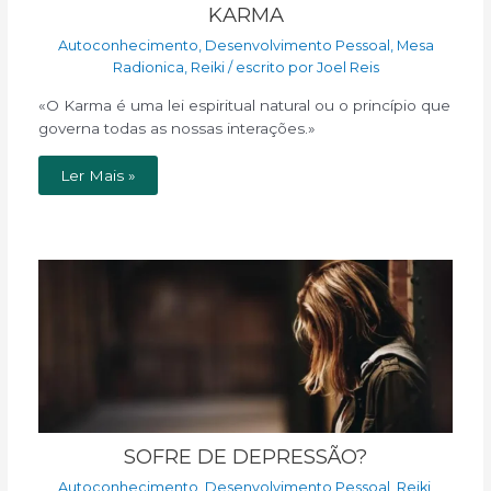
KARMA
Autoconhecimento
,
Desenvolvimento Pessoal
,
Mesa
Radionica
,
Reiki
/ escrito por
Joel Reis
«O Karma é uma lei espiritual natural ou o princípio que
governa todas as nossas interações.»
Ler Mais »
SOFRE DE DEPRESSÃO?
Autoconhecimento
,
Desenvolvimento Pessoal
,
Reiki
,