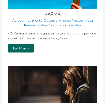
KARMA
Autoconhecimento
,
Desenvolvimento Pessoal
,
Mesa
Radionica
,
Reiki
/ escrito por
Joel Reis
«O Karma é uma lei espiritual natural ou o princípio que
governa todas as nossas interações.»
Ler Mais »