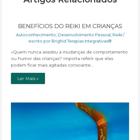
BENEFÍCIOS DO REIKI EM CRIANÇAS
Autoconhecimento
,
Desenvolvimento Pessoal
,
Reiki
/
escrito por
Brighid Terapias Integrativas®
«Quem nunca assistiu a mudanças de comportamento
ou humor das crianças? Importa referir que elas
podem ficar mais agitadas consoante…
Ler Mais »