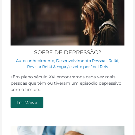
SOFRE DE DEPRESSÃO?
Autoconhecimento
,
Desenvolvimento Pessoal
,
Reiki
,
Revista Reiki & Yoga
/ escrito por
Joel Reis
«Em pleno século XXI encontramos cada vez mais
pessoas que têm ou tiveram um episódio depressivo
com o fim de…
Ler Mais »