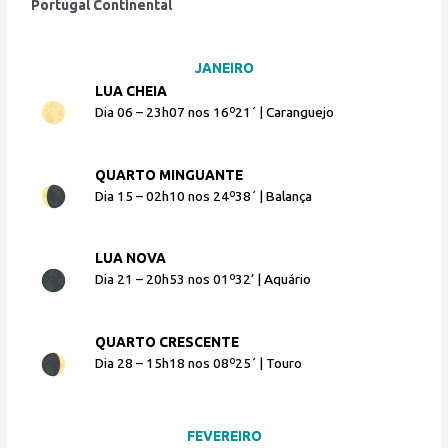
Portugal Continental
JANEIRO
LUA CHEIA
Dia 06 – 23h07 nos 16º21´ | Caranguejo
QUARTO MINGUANTE
Dia 15 – 02h10 nos 24º38´ | Balança
LUA NOVA
Dia 21 – 20h53 nos 01º32’ | Aquário
QUARTO CRESCENTE
Dia 28 – 15h18 nos 08º25´ | Touro
FEVEREIRO