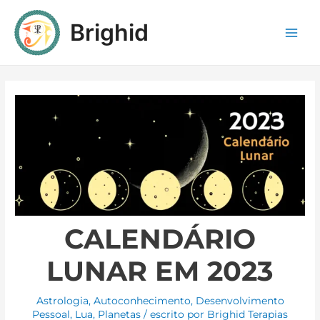
Brighid
CALENDÁRIO
LUNAR EM 2023
Astrologia
,
Autoconhecimento
,
Desenvolvimento
Pessoal
,
Lua
,
Planetas
/ escrito por
Brighid Terapias