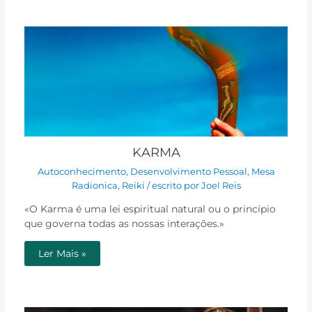
KARMA
Autoconhecimento
,
Desenvolvimento Pessoal
,
Mesa
Radionica
,
Reiki
/ escrito por
Joel Reis
«O Karma é uma lei espiritual natural ou o princípio
que governa todas as nossas interações.»
Ler Mais »