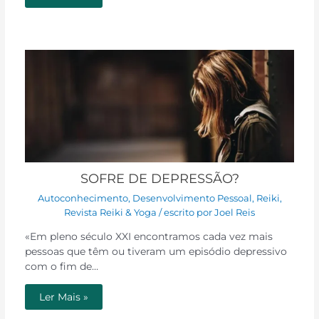
SOFRE DE DEPRESSÃO?
Autoconhecimento
,
Desenvolvimento Pessoal
,
Reiki
,
Revista Reiki & Yoga
/ escrito por
Joel Reis
«Em pleno século XXI encontramos cada vez mais
pessoas que têm ou tiveram um episódio depressivo
com o fim de…
Ler Mais »