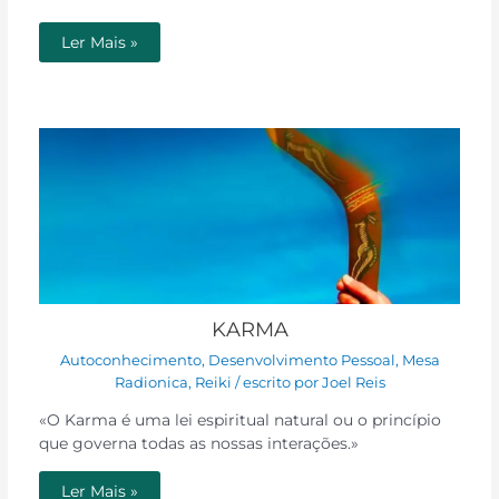
Ler Mais »
KARMA
Autoconhecimento
,
Desenvolvimento Pessoal
,
Mesa
Radionica
,
Reiki
/ escrito por
Joel Reis
«O Karma é uma lei espiritual natural ou o princípio
que governa todas as nossas interações.»
Ler Mais »