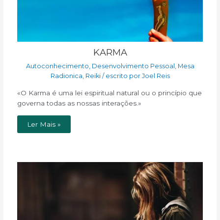
KARMA
Autoconhecimento
,
Desenvolvimento Pessoal
,
Mesa
Radionica
,
Reiki
/ escrito por
Joel Reis
«O Karma é uma lei espiritual natural ou o princípio que
governa todas as nossas interações.»
Ler Mais »